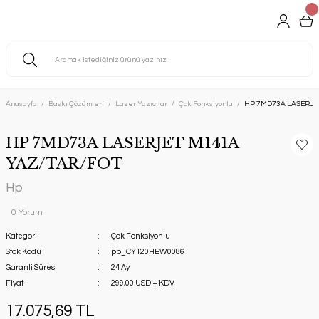
Anasayfa
Baskı Çözümleri
Lazer Yazıcılar
Çok Fonksiyonlu
HP 7MD73A LASERJE
HP 7MD73A LASERJET M141A
YAZ/TAR/FOT
Hp
0 Yorum
Kategori
Çok Fonksiyonlu
Stok Kodu
pb_CY120HEW0086
Garanti Süresi
24 Ay
Fiyat
299,00 USD + KDV
17.075,69 TL