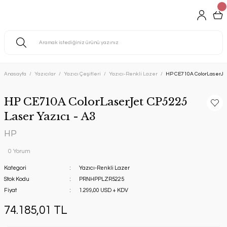
Anasayfa
Yazıcılar
Yazıcı Çeşitleri
Yazıcı-Renkli Lazer
HP CE710A ColorLaserJet
HP CE710A ColorLaserJet CP5225
Laser Yazıcı - A3
HP
0 Yorum
Kategori
Yazıcı-Renkli Lazer
Stok Kodu
PRNHPPLZR5225
Fiyat
1.299,00 USD + KDV
74.185,01 TL