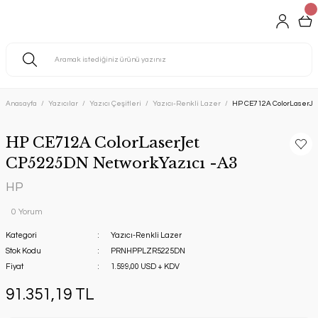
Anasayfa
Yazıcılar
Yazıcı Çeşitleri
Yazıcı-Renkli Lazer
HP CE712A ColorLaserJe
HP CE712A ColorLaserJet
CP5225DN NetworkYazıcı -A3
HP
0 Yorum
Kategori
Yazıcı-Renkli Lazer
Stok Kodu
PRNHPPLZR5225DN
Fiyat
1.599,00 USD + KDV
91.351,19 TL