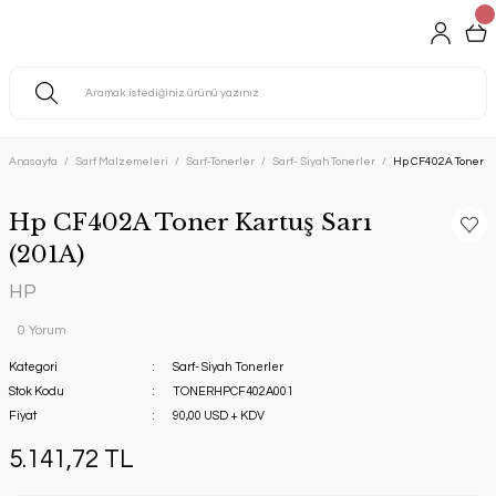
Anasayfa
Sarf Malzemeleri
Sarf-Tonerler
Sarf- Siyah Tonerler
Hp CF402A Toner Ka
Hp CF402A Toner Kartuş Sarı
(201A)
HP
0 Yorum
Kategori
Sarf- Siyah Tonerler
Stok Kodu
TONERHPCF402A001
Fiyat
90,00 USD + KDV
5.141,72 TL