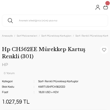
Anasayfa
Sarf Malzemeleri
Sarf-Mürekkep Kartuşları
Sarf- Renkli Mürekkep Kartuş
Hp CH562EE Mürekkep Kartuş
Renkli (301)
HP
0 Yorum
Kategori
Sarf- Renkli Mürekkep Kartuşlar
Stok Kodu
KARTUSHPCH562EE0
Fiyat
18,00 USD + KDV
1.027,59 TL