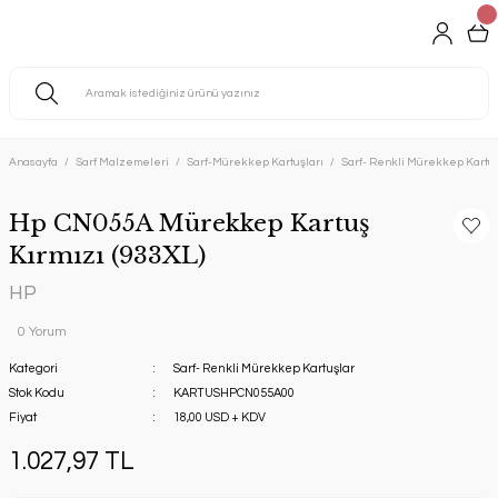
Anasayfa
Sarf Malzemeleri
Sarf-Mürekkep Kartuşları
Sarf- Renkli Mürekkep Kartuş
Hp CN055A Mürekkep Kartuş
Kırmızı (933XL)
HP
0 Yorum
Kategori
Sarf- Renkli Mürekkep Kartuşlar
Stok Kodu
KARTUSHPCN055A00
Fiyat
18,00 USD + KDV
1.027,97 TL