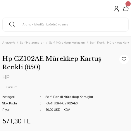
Anasayfa
Sarf Malzemeleri
Sarf-Mürekkep Kartuşları
Sarf- Renkli Mürekkep Kartuş
Hp CZ102AE Mürekkep Kartuş
Renkli (650)
HP
0 Yorum
Kategori
Sarf- Renkli Mürekkep Kartuşlar
Stok Kodu
KARTUSHPCZ102AE0
Fiyat
10,00 USD + KDV
571,30 TL