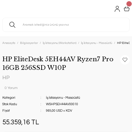
Anasayfa
Bilgisayarlar
İş İstasyonu (Workstation)
İş İstasyonu - Masaüstü
HP EliteD
HP EliteDesk 5EH44AV Ryzen7 Pro
16GB 256SSD W10P
HP
0 Yorum
Kategori
İş İstasyonu - Masaüstü
Stok Kodu
WSHP5EH44AV00010
Fiyat
969,00 USD + KDV
55.359,16 TL