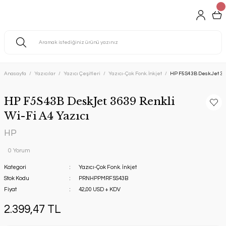
Anasayfa
Yazıcılar
Yazıcı Çeşitleri
Yazıcı-Çok Fonk. İnkjet
HP F5S43B DeskJet 363
HP F5S43B DeskJet 3639 Renkli
Wi-Fi A4 Yazıcı
HP
0 Yorum
Kategori
Yazıcı-Çok Fonk. İnkjet
Stok Kodu
PRNHPPMRF5S43B
Fiyat
42,00 USD + KDV
2.399,47 TL