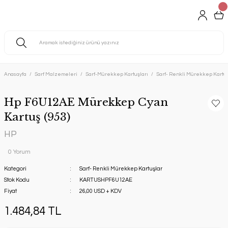
Anasayfa
Sarf Malzemeleri
Sarf-Mürekkep Kartuşları
Sarf- Renkli Mürekkep Kartuş
Hp F6U12AE Mürekkep Cyan
Kartuş (953)
HP
0 Yorum
Kategori
Sarf- Renkli Mürekkep Kartuşlar
Stok Kodu
KARTUSHPF6U12AE
Fiyat
26,00 USD + KDV
1.484,84 TL