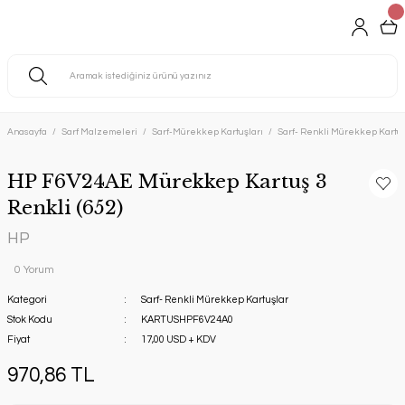
Anasayfa
Sarf Malzemeleri
Sarf-Mürekkep Kartuşları
Sarf- Renkli Mürekkep Kartuş
HP F6V24AE Mürekkep Kartuş 3
Renkli (652)
HP
0 Yorum
Kategori
Sarf- Renkli Mürekkep Kartuşlar
Stok Kodu
KARTUSHPF6V24A0
Fiyat
17,00 USD + KDV
970,86 TL