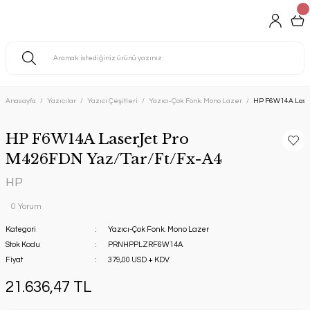
Anasayfa
Yazıcılar
Yazıcı Çeşitleri
Yazıcı-Çok Fonk. Mono Lazer
HP F6W14A Laser
HP F6W14A LaserJet Pro
M426FDN Yaz/Tar/Ft/Fx-A4
HP
0 Yorum
Kategori
Yazıcı-Çok Fonk. Mono Lazer
Stok Kodu
PRNHPPLZRF6W14A
Fiyat
379,00 USD + KDV
21.636,47 TL