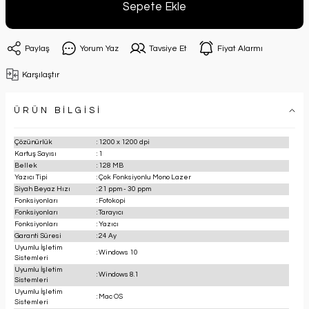
Sepete Ekle
Paylaş
Yorum Yaz
Tavsiye Et
Fiyat Alarmı
Karşılaştır
ÜRÜN BİLGİSİ
Çözünürlük
:
1200 x 1200 dpi
Kartuş Sayısı
:
1
Bellek
:
128 MB
Yazıcı Tipi
:
Çok Fonksiyonlu Mono Lazer
Siyah Beyaz Hızı
:
21 ppm - 30 ppm
Fonksiyonları
:
Fotokopi
Fonksiyonları
:
Tarayıcı
Fonksiyonları
:
Yazıcı
Garanti Süresi
:
24 Ay
Uyumlu İşletim
:
Windows 10
Sistemleri
Uyumlu İşletim
:
Windows 8.1
Sistemleri
Uyumlu İşletim
:
Mac OS
Sistemleri