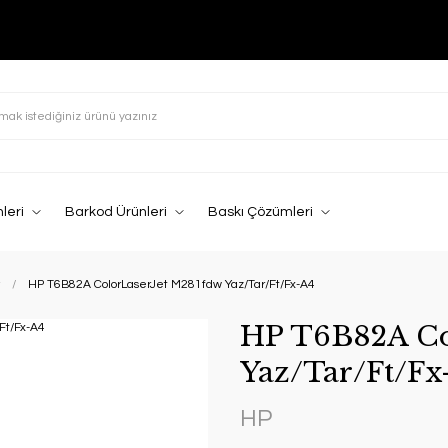
leri
Barkod Ürünleri
Baskı Çözümleri
HP T6B82A ColorLaserJet M281fdw Yaz/Tar/Ft/Fx-A4
HP T6B82A Co
Yaz/Tar/Ft/Fx
HP