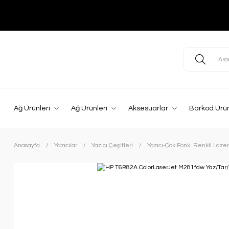
Ağ Ürünleri
Ağ Ürünleri
Aksesuarlar
Barkod Ürün
Anasayfa
Yazıcılar
Yazıcı Çeşitleri
Yazıcı-Çok Fonk. Renkli Lazer