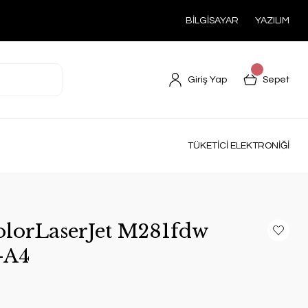
BİLGİSAYAR
YAZILIM
Giriş Yap
Sepet
TÜKETİCİ ELEKTRONİĞİ
lorLaserJet M281fdw
-A4