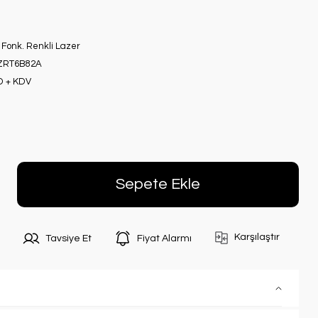
 Fonk. Renkli Lazer
ZRT6B82A
D + KDV
Sepete Ekle
Karşılaştır
Tavsiye Et
Fiyat Alarmı