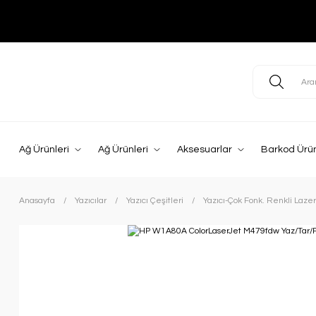
Ağ Ürünleri
Ağ Ürünleri
Aksesuarlar
Barkod Ürün
Anasayfa
Yazıcılar
Yazıcı Çeşitleri
Yazıcı-Çok Fonk. Renkli Lazer