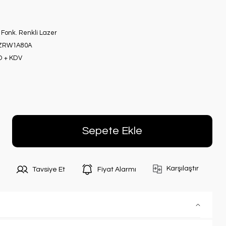
 Fonk. Renkli Lazer
ZRW1A80A
D + KDV
Sepete Ekle
Karşılaştır
Tavsiye Et
Fiyat Alarmı