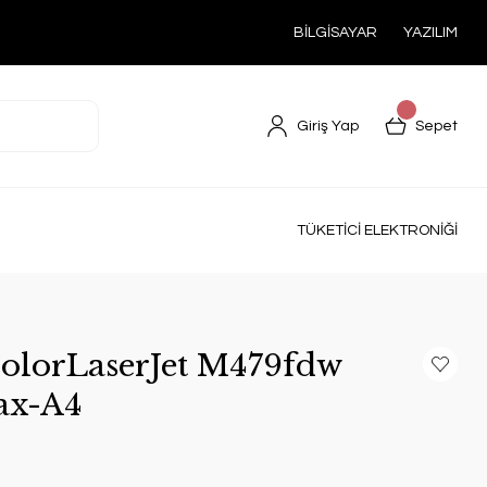
BİLGİSAYAR
YAZILIM
Giriş Yap
Sepet
TÜKETİCİ ELEKTRONİĞİ
lorLaserJet M479fdw
ax-A4