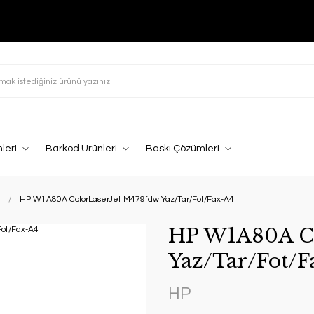
leri
Barkod Ürünleri
Baskı Çözümleri
HP W1A80A ColorLaserJet M479fdw Yaz/Tar/Fot/Fax-A4
HP W1A80A Co
Yaz/Tar/Fot/F
HP