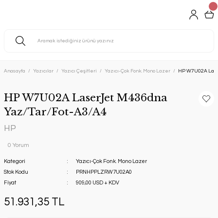
Anasayfa
Yazıcılar
Yazıcı Çeşitleri
Yazıcı-Çok Fonk. Mono Lazer
HP W7U02A Lase
HP W7U02A LaserJet M436dna
Yaz/Tar/Fot-A3/A4
HP
0 Yorum
Kategori
Yazıcı-Çok Fonk. Mono Lazer
Stok Kodu
PRNHPPLZRW7U02A0
Fiyat
909,00 USD + KDV
51.931,35 TL