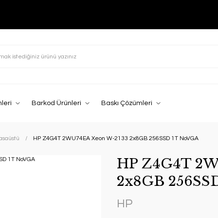
leri
Barkod Ürünleri
Baskı Çözümleri
Masaüstü
HP Z4G4T 2WU74EA Xeon W-2133 2x8GB 256SSD 1T NoVGA
HP Z4G4T 2W
2x8GB 256SS
HP