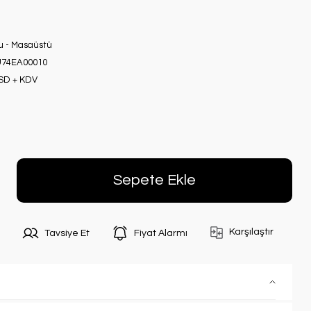
nu - Masaüstü
74EA00010
USD + KDV
Sepete Ekle
Karşılaştır
Tavsiye Et
Fiyat Alarmı