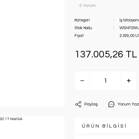
0 Yorum
Kategori
İş İstasyo
Stok Kodu
WSHP2WU
Fiyat
2.399,00 
137.005,26 TL
Paylaş
Yorum Yaz
ÜRÜN BİLGİSİ