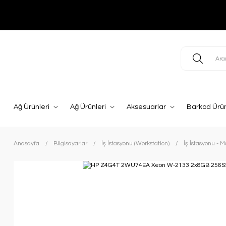
Ağ Ürünleri
Ağ Ürünleri
Aksesuarlar
Barkod Ürün
Anasayfa
Bilgisayarlar
İş İstasyonu (Workstation)
İş İstasyonu - 