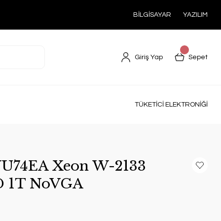
BİLGİSAYAR
YAZILIM
Giriş Yap
Sepet
TÜKETİCİ ELEKTRONİĞİ
U74EA Xeon W-2133
D 1T NoVGA