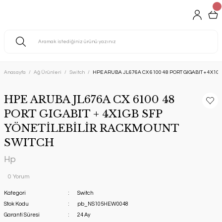
Anasayfa
Ağ Ürünleri
Switch
HPE ARUBA JL676A CX 6100 48 PORT GIGABIT + 4X1
HPE ARUBA JL676A CX 6100 48
PORT GIGABIT + 4X1GB SFP
YÖNETİLEBİLİR RACKMOUNT
SWITCH
Hp
0 Yorum
Kategori
Switch
Stok Kodu
pb_NS105HEW0048
Garanti Süresi
24 Ay