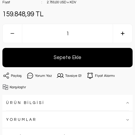
Fiyat
2.799,00 USD + KDV
159.848,99 TL
Sepete Ekle
Paylaş
Yorum Yaz
Tavsiye Et
Fiyat Alarmı
Karşılaştır
ÜRÜN BİLGİSİ
YORUMLAR