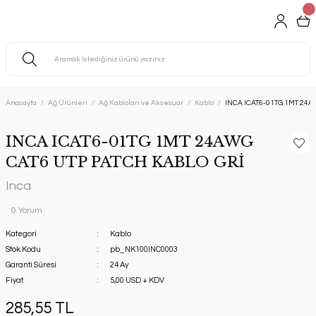
Anasayfa
Ağ Ürünleri
Ağ Kabloları ve Aksesuar
Kablo
INCA ICAT6-01TG 1MT 24A
INCA ICAT6-01TG 1MT 24AWG
CAT6 UTP PATCH KABLO GRİ
Inca
0 Yorum
Kategori
Kablo
Stok Kodu
pb_NK100INC0003
Garanti Süresi
24 Ay
Fiyat
5,00 USD + KDV
285,55 TL