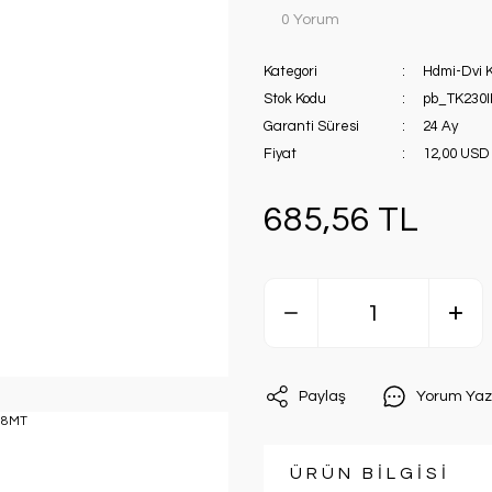
0 Yorum
Kategori
Hdmi-Dvi K
Stok Kodu
pb_TK230
Garanti Süresi
24 Ay
Fiyat
12,00 USD
685,56 TL
Paylaş
Yorum Yaz
ÜRÜN BİLGİSİ