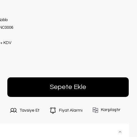
ablo
INC0006
 + KDV
Sepete Ekle
Karşılaştır
Tavsiye Et
Fiyat Alarmı