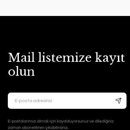
Mail listemize kayıt
olun
E-postalarımızı almak için kaydoluyorsunuz ve dilediğiniz
zaman abonelikten çıkabilirsiniz.