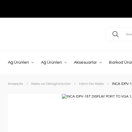
Ağ Ürünleri
Ağ Ürünleri
Aksesuarlar
Barkod Ürün
Anasayfa
Kablo ve Dönüştürücüler
Hdmi-Dvi Kablo
INCA IDPV-