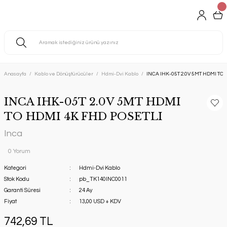
Anasayfa
Kablo ve Dönüştürücüler
Hdmi-Dvi Kablo
INCA IHK-05T 2.0V 5MT HDMI TO
INCA IHK-05T 2.0V 5MT HDMI
TO HDMI 4K FHD POSETLI
Inca
0 Yorum
Kategori
Hdmi-Dvi Kablo
Stok Kodu
pb_TK140INC0011
Garanti Süresi
24 Ay
Fiyat
13,00 USD + KDV
742,69 TL