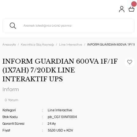
Anasayfa
Kesintisiz Güç Kaynağı
Line Interactive
INFORM GUARDIAN 600VA 1F/1F (
INFORM GUARDIAN 600VA 1F/1F
(1X7AH) 7/20DK LINE
INTERAKTIF UPS
Inform
0 Yorum
Kategori
Line Interactive
Stok Kodu
pb_CG110INF0004
Garanti Süresi
24 Ay
Fiyat
55,00 USD + KDV