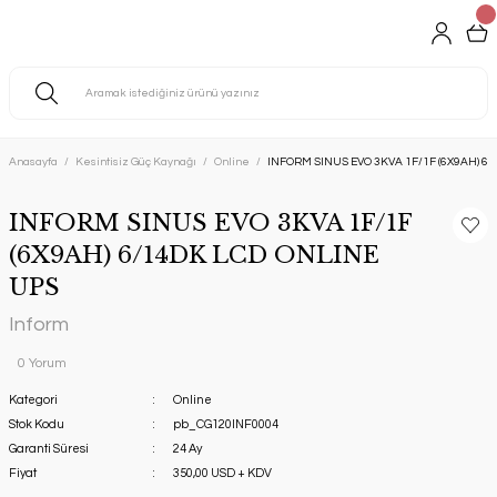
Anasayfa
Kesintisiz Güç Kaynağı
Online
INFORM SINUS EVO 3KVA 1F/1F (6X9AH) 6
INFORM SINUS EVO 3KVA 1F/1F
(6X9AH) 6/14DK LCD ONLINE
UPS
Inform
0 Yorum
Kategori
Online
Stok Kodu
pb_CG120INF0004
Garanti Süresi
24 Ay
Fiyat
350,00 USD + KDV