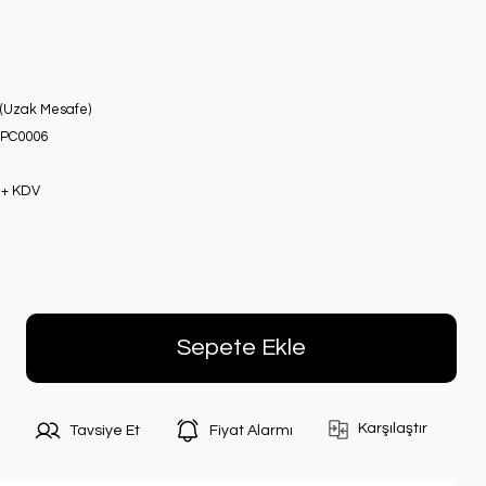
 (Uzak Mesafe)
IPC0006
 + KDV
Sepete Ekle
Karşılaştır
Tavsiye Et
Fiyat Alarmı