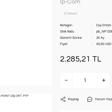
Ip-Com
0 Yorum
Kategori
Dış Ortam
Stok Kodu
pb_NP120
Garanti Süresi
24 Ay
Fiyat
40,00 USD
2.285,21 TL
Paylaş
Yorum Yaz