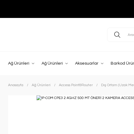
Ağ Ürünleri
Ağ Ürünleri
Aksesuarlar
Barkod Ürün
Anasayfa
Ağ Ürünleri
Access Point&Router
Dış Ortam (Uzak Me