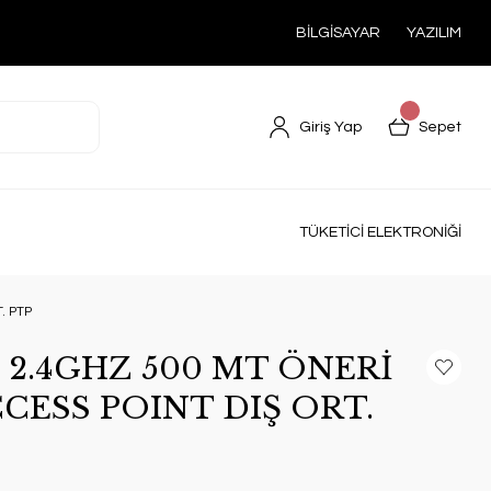
BİLGİSAYAR
YAZILIM
Giriş Yap
Sepet
TÜKETİCİ ELEKTRONİĞİ
. PTP
 2.4GHZ 500 MT ÖNERİ
CESS POINT DIŞ ORT.