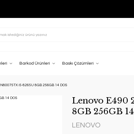
leri
Barkod Ürünleri
Baskı Çözümleri
0N80075TX i5-8265U 8GB 256GB 14 DOS
Lenovo E490 
8GB 256GB 1
LENOVO