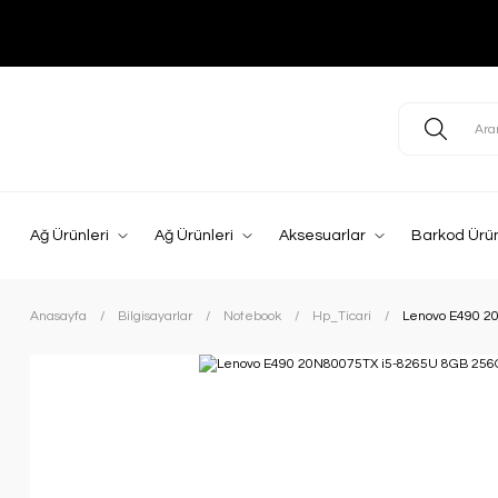
Ağ Ürünleri
Ağ Ürünleri
Aksesuarlar
Barkod Ürün
Anasayfa
Bilgisayarlar
Notebook
Hp_Ticari
Lenovo E490 2