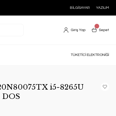
BİLGİSAYAR
YAZILIM
Giriş Yap
Sepet
TÜKETİCİ ELEKTRONİĞİ
20N80075TX i5-8265U
4 DOS