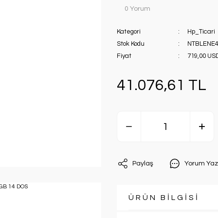
0 Yorum
Kategori
Hp_Ticari
Stok Kodu
NTBLENE4
Fiyat
719,00 US
41.076,61 TL
Paylaş
Yorum Yaz
ÜRÜN BİLGİSİ