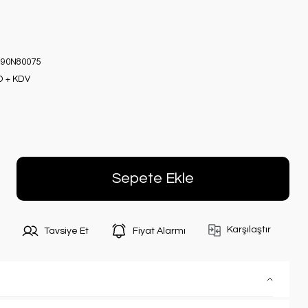
90N80075
D + KDV
Sepete Ekle
Karşılaştır
Tavsiye Et
Fiyat Alarmı