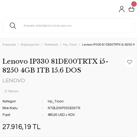
Anasayfa
Bilgisayarlar
Notebook
Hp_Ticari
Lenovo IP330 81DE00TRTX i5-8250 4G
Lenovo IP330 81DE00TRTX i5-
8250 4GB 1TB 15.6 DOS
LENOVO
0 Yorum
Kategori
Hp_Ticari
Stok Kodu
NTBLENIP33DE00TR
Fiyat
489,00 USD + KDV
27.916,19 TL