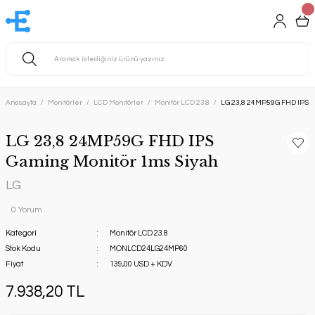
Anasayfa
Monitörler
LCD Monitörler
Monitör LCD 23.8
LG 23,8 24MP59G FHD IPS G
LG 23,8 24MP59G FHD IPS
Gaming Monitör 1ms Siyah
LG
0 Yorum
Kategori
Monitör LCD 23.8
Stok Kodu
MONLCD24LG24MP60
Fiyat
139,00 USD + KDV
7.938,20 TL