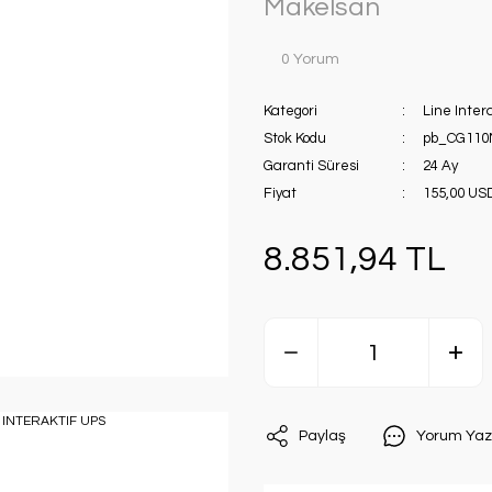
Makelsan
0 Yorum
Kategori
Line Inter
Stok Kodu
pb_CG110
Garanti Süresi
24 Ay
Fiyat
155,00 US
8.851,94 TL
Paylaş
Yorum Yaz