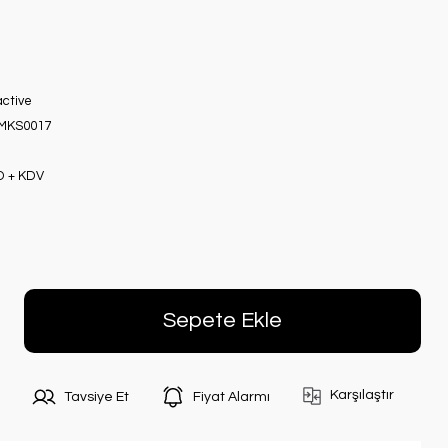
active
MKS0017
D + KDV
Sepete Ekle
Karşılaştır
Tavsiye Et
Fiyat Alarmı