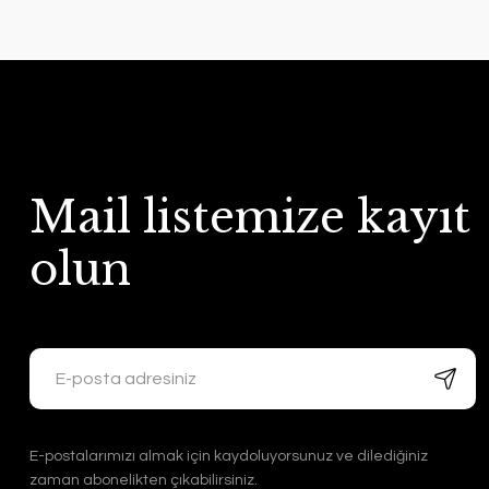
Mail listemize kayıt
olun
E-postalarımızı almak için kaydoluyorsunuz ve dilediğiniz
zaman abonelikten çıkabilirsiniz.