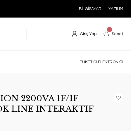
BİLGİSAYAR
YAZILIM
Giriş Yap
Sepet
TÜKETİCİ ELEKTRONİĞİ
ON 2200VA 1F/1F
0DK LINE INTERAKTIF