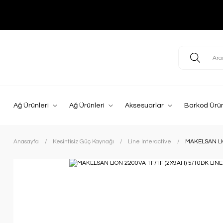
Ağ Ürünleri
Ağ Ürünleri
Aksesuarlar
Barkod Ürün
Anasayfa
Kesintisiz Güç Kaynağı
Line Interactive
MAKELSAN LI