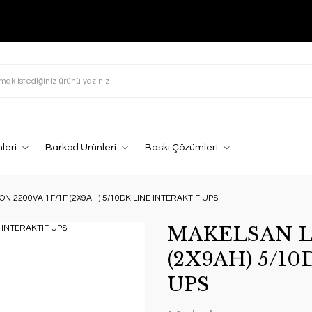
leri
Barkod Ürünleri
Baskı Çözümleri
ON 2200VA 1F/1F (2X9AH) 5/10DK LINE INTERAKTIF UPS
MAKELSAN LI
(2X9AH) 5/1
UPS