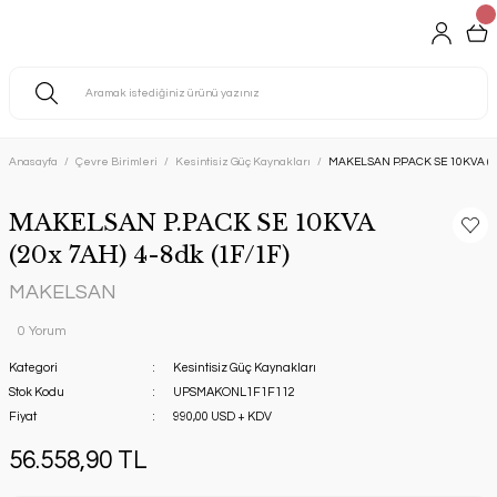
Anasayfa
Çevre Birimleri
Kesintisiz Güç Kaynakları
MAKELSAN P.PACK SE 10KVA (20x
MAKELSAN P.PACK SE 10KVA
(20x 7AH) 4-8dk (1F/1F)
MAKELSAN
0 Yorum
Kategori
Kesintisiz Güç Kaynakları
Stok Kodu
UPSMAKONL1F1F112
Fiyat
990,00 USD + KDV
56.558,90 TL