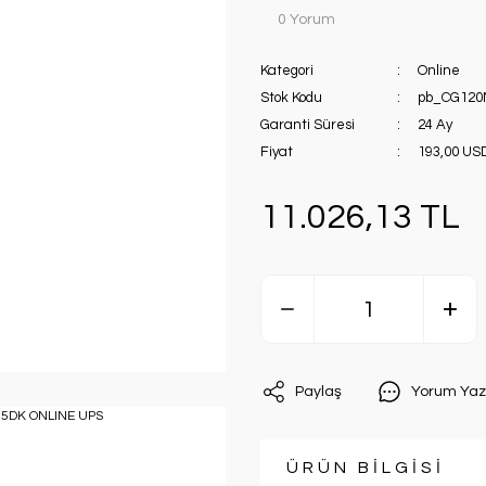
0 Yorum
Kategori
Online
Stok Kodu
pb_CG120
Garanti Süresi
24 Ay
Fiyat
193,00 US
11.026,13 TL
Paylaş
Yorum Yaz
ÜRÜN BİLGİSİ