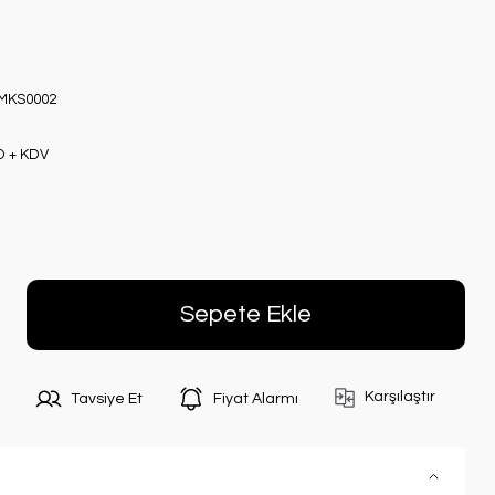
MKS0002
D + KDV
Sepete Ekle
Karşılaştır
Tavsiye Et
Fiyat Alarmı