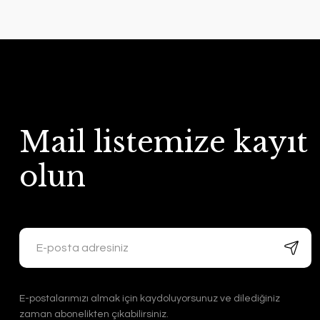
Mail listemize kayıt
olun
E-postalarımızı almak için kaydoluyorsunuz ve dilediğiniz
zaman abonelikten çıkabilirsiniz.