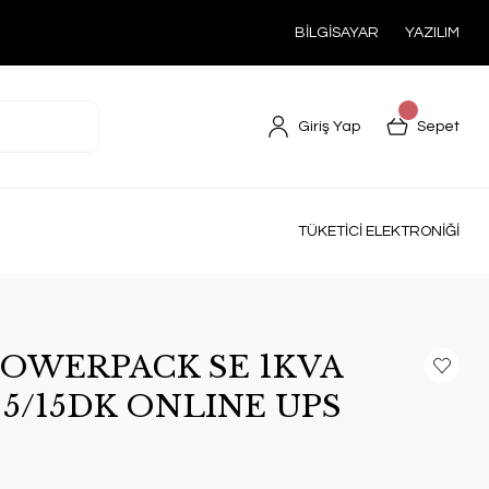
BİLGİSAYAR
YAZILIM
Giriş Yap
Sepet
TÜKETİCİ ELEKTRONİĞİ
OWERPACK SE 1KVA
) 5/15DK ONLINE UPS