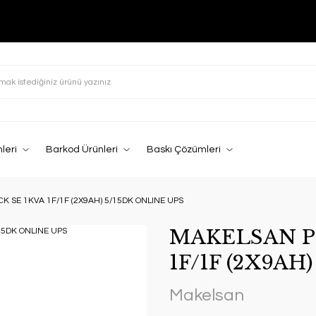
leri
Barkod Ürünleri
Baskı Çözümleri
SE 1KVA 1F/1F (2X9AH) 5/15DK ONLINE UPS
MAKELSAN P
1F/1F (2X9AH
Makelsan