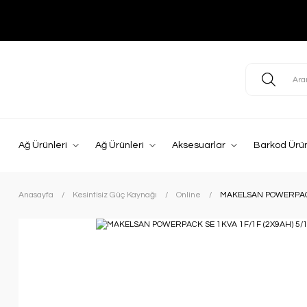
Ağ Ürünleri
Ağ Ürünleri
Aksesuarlar
Barkod Ürün
Anasayfa
Kesintisiz Güç Kaynağı
Online
MAKELSAN POWERPACK 