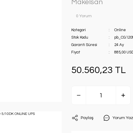
Makelsan
0 Yorum
Kategori
Online
Stok Kodu
pb_CG120
Garanti Süresi
24 Ay
Fiyat
885,00 US
50.560,23 TL
Paylaş
Yorum Yaz