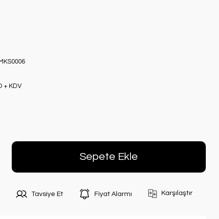
MKS0006
D + KDV
Sepete Ekle
Karşılaştır
Tavsiye Et
Fiyat Alarmı