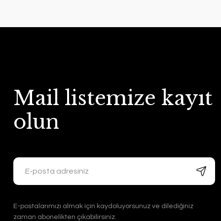
Mail listemize kayıt
olun
E-postalarımızı almak için kaydoluyorsunuz ve dilediğiniz
zaman abonelikten çıkabilirsiniz.