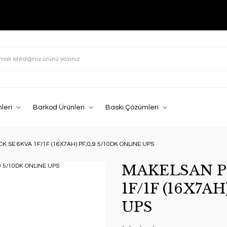
leri
Barkod Ürünleri
Baskı Çözümleri
SE 6KVA 1F/1F (16X7AH) PF;0,9 5/10DK ONLINE UPS
MAKELSAN P
1F/1F (16X7A
UPS