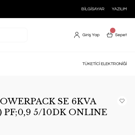
BİLGİSAYAR
YAZILIM
Giriş Yap
Sepet
TÜKETİCİ ELEKTRONİĞİ
OWERPACK SE 6KVA
H) PF;0,9 5/10DK ONLINE