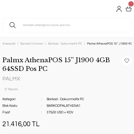
Anasayfa
Barkod Ürünleri
Barkod - Dokunmatik PC
Palmx AthenaPOS 15'' J1900 4G
Palmx AthenaPOS 15'' J1900 4GB
64SSD Pos PC
PALMX
0 Yorum
Kategori
Barkod - Dokunmatik PC
Stok Kodu
BARKODPALATHENA1
Fiyat
375,00 USD + KDV
21.416,00 TL