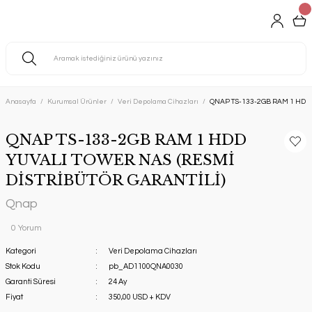
Anasayfa
Kurumsal Ürünler
Veri Depolama Cihazları
QNAP TS-133-2GB RAM 1 HDD 
QNAP TS-133-2GB RAM 1 HDD
YUVALI TOWER NAS (RESMİ
DİSTRİBÜTÖR GARANTİLİ)
Qnap
0 Yorum
Kategori
Veri Depolama Cihazları
Stok Kodu
pb_AD1100QNA0030
Garanti Süresi
24 Ay
Fiyat
350,00 USD + KDV