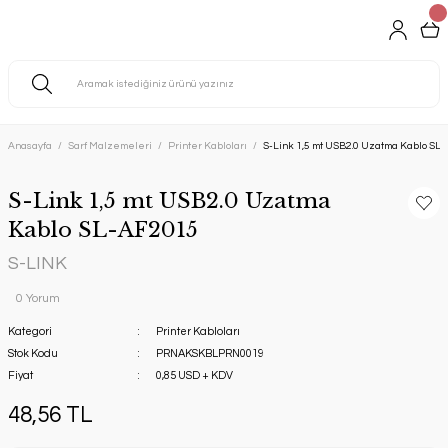
Anasayfa
Sarf Malzemeleri
Printer Kabloları
S-Link 1,5 mt USB2.0 Uzatma Kablo SL
S-Link 1,5 mt USB2.0 Uzatma
Kablo SL-AF2015
S-LINK
0 Yorum
Kategori
Printer Kabloları
Stok Kodu
PRNAKSKBLPRN0019
Fiyat
0,85 USD + KDV
48,56 TL