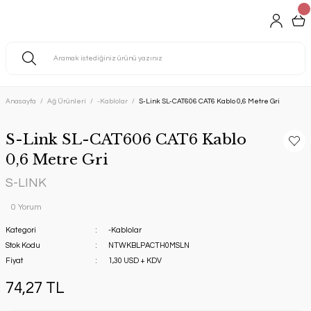
Anasayfa
Ağ Ürünleri
-Kablolar
S-Link SL-CAT606 CAT6 Kablo 0,6 Metre Gri
S-Link SL-CAT606 CAT6 Kablo
0,6 Metre Gri
S-LINK
0 Yorum
Kategori
-Kablolar
Stok Kodu
NTWKBLPACTH0MSLN
Fiyat
1,30 USD + KDV
74,27 TL