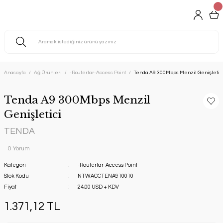
Anasayfa
Ağ Ürünleri
-Routerlar-Access Point
Tenda A9 300Mbps Menzil Genişletic
Tenda A9 300Mbps Menzil
Genişletici
TENDA
0 Yorum
Kategori
-Routerlar-Access Point
Stok Kodu
NTWACCTENA910010
Fiyat
24,00 USD + KDV
1.371,12 TL