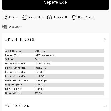
Sepete Ekle
Paylaş
Yorum Yaz
Tavsiye Et
Fiyat Alarmı
Karşılaştır
ÜRÜN BİLGİSİ
ADSL Desteği
:
ADSL2 +
Modem Tipi
:
ADSL (Wireless)
Splitter
:
Var
Harici Konnektör
:
1 x WAN Port
Harici Konnektör
:
3 x RJ-45
Harici Konnektör
:
1x RJ-11
Harici Konnektör
:
1 x USB
Maksimum Veri Hızı
:
300 Mbps
Bağlantı Şekli
:
USB 2.0
Dahili / Harici
:
Harici
Garanti Süresi
:
24 Ay
YORUMLAR