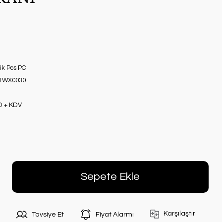
k Pos PC
TWX0030
D + KDV
Sepete Ekle
Karşılaştır
Tavsiye Et
Fiyat Alarmı