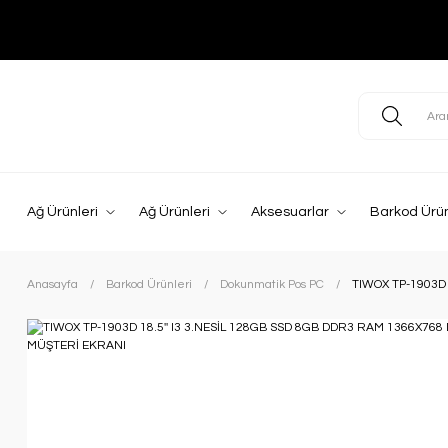
Ağ Ürünleri
Ağ Ürünleri
Aksesuarlar
Barkod Ürün
Anasayfa
Barkod Ürünleri
Dokunmatik Pos PC
TIWOX TP-1903D 