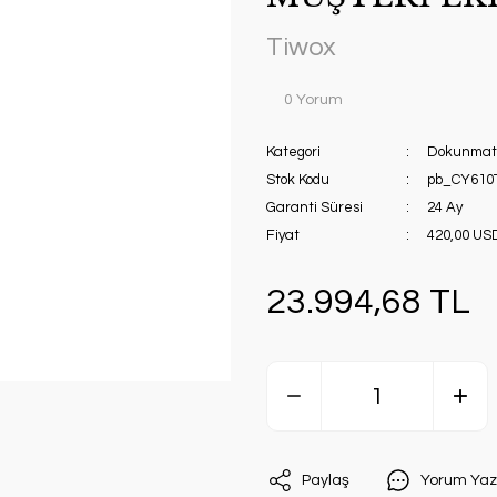
Tiwox
0 Yorum
Kategori
Dokunmati
Stok Kodu
pb_CY610
Garanti Süresi
24 Ay
Fiyat
420,00 US
23.994,68 TL
Paylaş
Yorum Yaz