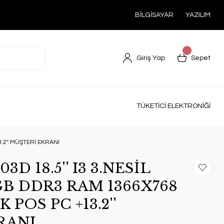
BİLGİSAYAR
YAZILIM
Giriş Yap
Sepet
TÜKETİCİ ELEKTRONİĞİ
.2'' MÜŞTERİ EKRANI
D 18.5'' I3 3.NESİL
GB DDR3 RAM 1366X768
POS PC +13.2''
RANI