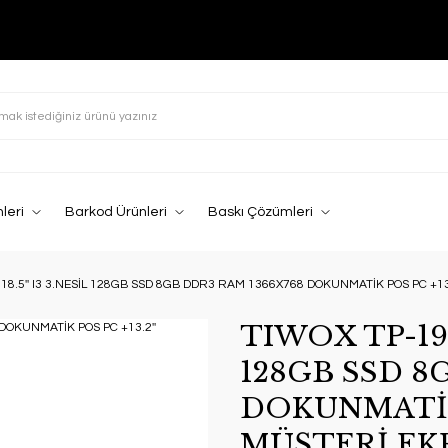
leri
Barkod Ürünleri
Baskı Çözümleri
18.5'' I3 3.NESİL 128GB SSD 8GB DDR3 RAM 1366X768 DOKUNMATİK POS PC +13
TIWOX TP-1903
128GB SSD 8
DOKUNMATİK 
MÜŞTERİ EK