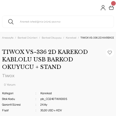
Anasayfa
Barkod Ürünleri
Barkod Okuyucu
Karekod
TIWOX VS-336 2D KAREKOD
TIWOX VS-336 2D KAREKOD
KABLOLU USB BARKOD
OKUYUCU + STAND
Tiwox
0 Yorum
Kategori
Karekod
Stok Kodu
pb_CO240TWX0005
Garanti Süresi
24 Ay
Fiyat
30,00 USD + KDV