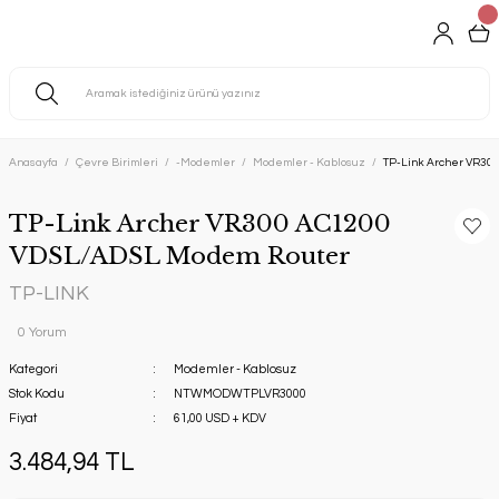
Anasayfa
Çevre Birimleri
-Modemler
Modemler - Kablosuz
TP-Link Archer VR30
TP-Link Archer VR300 AC1200
VDSL/ADSL Modem Router
TP-LINK
0 Yorum
Kategori
Modemler - Kablosuz
Stok Kodu
NTWMODWTPLVR3000
Fiyat
61,00 USD + KDV
3.484,94 TL