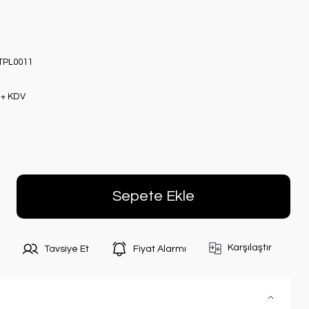
TPL0011
 + KDV
Sepete Ekle
Karşılaştır
Tavsiye Et
Fiyat Alarmı