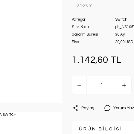
0 Yorum
Kategori
Switch
Stok Kodu
pb_NS105
Garanti Süresi
36 Ay
Fiyat
20,00 USD
1.142,60 TL
Paylaş
Yorum Yaz
ÜRÜN BİLGİSİ