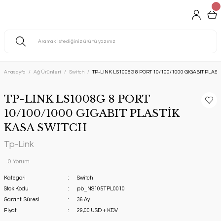
Anasayfa
Ağ Ürünleri
Switch
TP-LINK LS1008G 8 PORT 10/100/1000 GIGABIT PLAS
TP-LINK LS1008G 8 PORT
10/100/1000 GIGABIT PLASTİK
KASA SWITCH
Tp-Link
0 Yorum
Kategori
Switch
Stok Kodu
pb_NS105TPL0010
Garanti Süresi
36 Ay
Fiyat
29,00 USD + KDV