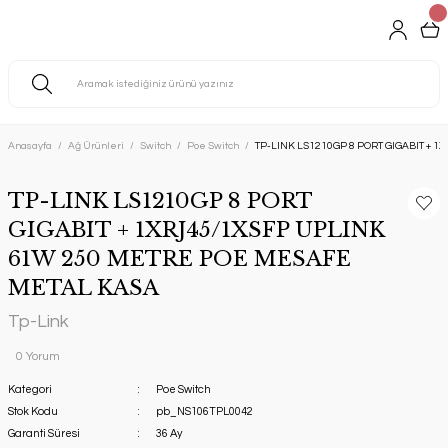
Anasayfa
Ağ Ürünleri
Switch
Poe Switch
TP-LINK LS1210GP 8 PORT GIGABIT + 
TP-LINK LS1210GP 8 PORT
GIGABIT + 1XRJ45/1XSFP UPLINK
61W 250 METRE POE MESAFE
METAL KASA
Tp-Link
0 Yorum
Kategori
Poe Switch
Stok Kodu
pb_NS106TPL0042
Garanti Süresi
36 Ay