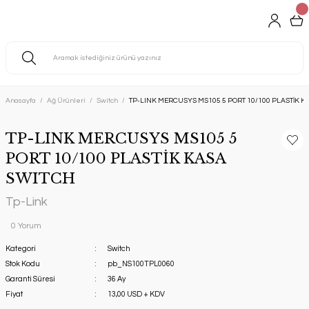
Anasayfa
Ağ Ürünleri
Switch
TP-LINK MERCUSYS MS105 5 PORT 10/100 PLASTİK K
TP-LINK MERCUSYS MS105 5
PORT 10/100 PLASTİK KASA
SWITCH
Tp-Link
0 Yorum
Kategori
Switch
Stok Kodu
pb_NS100TPL0060
Garanti Süresi
36 Ay
Fiyat
13,00 USD + KDV