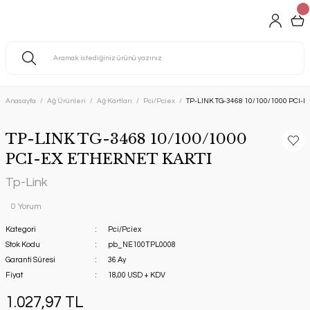
Anasayfa
Ağ Ürünleri
Ağ Kartları
Pci/Pciex
TP-LINK TG-3468 10/100/1000 PCI-E
TP-LINK TG-3468 10/100/1000
PCI-EX ETHERNET KARTI
Tp-Link
0 Yorum
Kategori
Pci/Pciex
Stok Kodu
pb_NE100TPL0008
Garanti Süresi
36 Ay
Fiyat
18,00 USD + KDV
1.027,97 TL