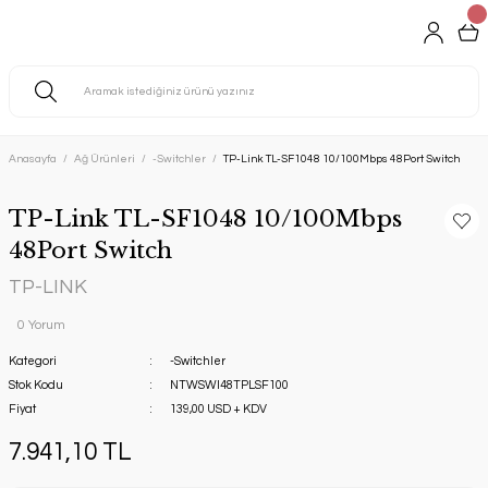
Anasayfa
Ağ Ürünleri
-Switchler
TP-Link TL-SF1048 10/100Mbps 48Port Switch
TP-Link TL-SF1048 10/100Mbps
48Port Switch
TP-LINK
0 Yorum
Kategori
-Switchler
Stok Kodu
NTWSWI48TPLSF100
Fiyat
139,00 USD + KDV
7.941,10 TL