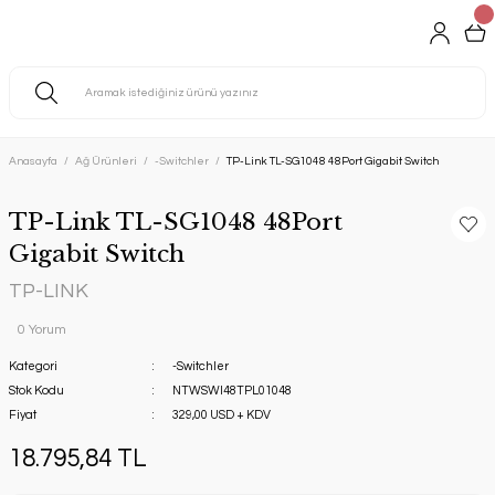
Anasayfa
Ağ Ürünleri
-Switchler
TP-Link TL-SG1048 48Port Gigabit Switch
TP-Link TL-SG1048 48Port
Gigabit Switch
TP-LINK
0 Yorum
Kategori
-Switchler
Stok Kodu
NTWSWI48TPL01048
Fiyat
329,00 USD + KDV
18.795,84 TL