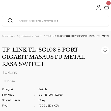
Anasayfa
Ağ Ürünleri
Switch
TP-LINK TL-SG108 8 PORT GIGABIT MASAÜSTÜ METAL
TP-LINK TL-SG108 8 PORT
GIGABIT MASAÜSTÜ METAL
KASA SWITCH
Tp-Link
0 Yorum
Kategori
Switch
Stok Kodu
pb_NS100TPL0020
Garanti Süresi
36 Ay
Fiyat
40,00 USD + KDV