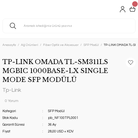
Anasayfa
Ağ Ürünleri
Fiber Optik ve Aksesuar
SFP Modül
TP-LINK OMADA TL-S
TP-LINK OMADA TL-SM311LS
MGBIC 1000BASE-LX SINGLE
MODE SFP MODÜLÜ
Tp-Link
0 Yorum
Kategori
SFP Modül
Stok Kodu
pb_NF100TPL0001
Garanti Süresi
36 Ay
Fiyat
28,00 USD + KDV