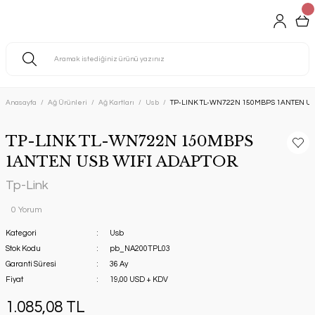
Anasayfa
Ağ Ürünleri
Ağ Kartları
Usb
TP-LINK TL-WN722N 150MBPS 1ANTEN US
TP-LINK TL-WN722N 150MBPS
1ANTEN USB WIFI ADAPTOR
Tp-Link
0 Yorum
Kategori
Usb
Stok Kodu
pb_NA200TPL03
Garanti Süresi
36 Ay
Fiyat
19,00 USD + KDV
1.085,08 TL